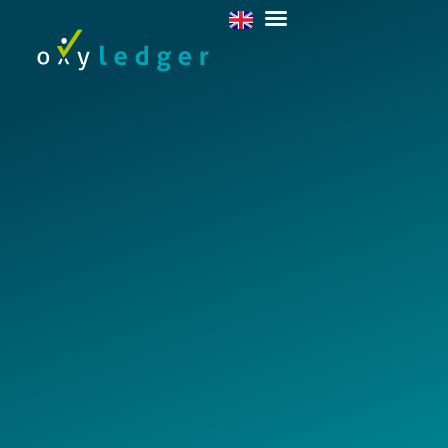
D
e
m
a