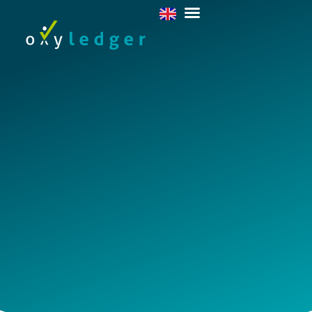
C
o
n